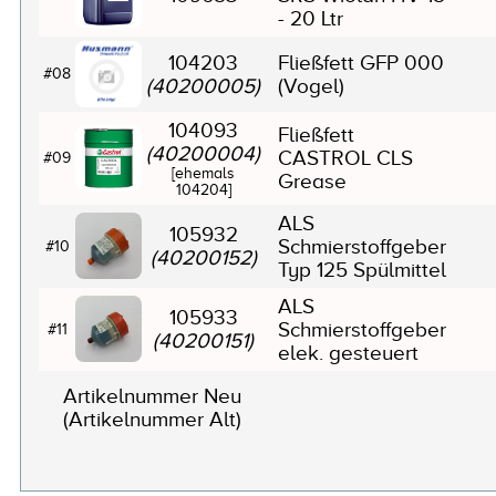
- 20 Ltr
104203
Fließfett GFP 000
#08
(40200005)
(Vogel)
104093
Fließfett
(40200004)
CASTROL CLS
#09
[ehemals
Grease
104204]
ALS
105932
Schmierstoffgeber
#10
(40200152)
Typ 125 Spülmittel
ALS
105933
Schmierstoffgeber
#11
(40200151)
elek. gesteuert
Artikelnummer Neu
(Artikelnummer Alt)