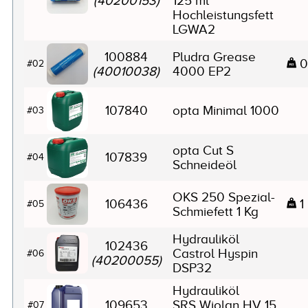
(40200153)
125 ml
Hochleistungsfett
LGWA2
100884
Pludra Grease
0
#02
(40010038)
4000 EP2
107840
opta Minimal 1000
#03
opta Cut S
107839
#04
Schneideöl
OKS 250 Spezial-
106436
1
#05
Schmiefett 1 Kg
Hydrauliköl
102436
Castrol Hyspin
#06
(40200055)
DSP32
Hydrauliköl
109653
SRS Wiolan HV 15
#07