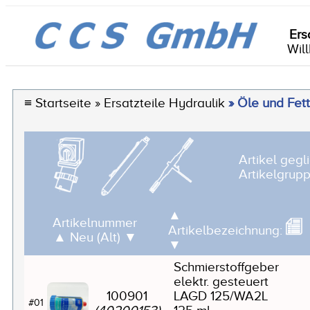
Ers
Wil
≡
Startseite
» Ersatzteile Hydraulik
» Öle und Fet
Artikel gegl
Artikelgrup
▲
Artikelnummer
Artikelbezeichnung:
▲
Neu (Alt)
▼
▼
Schmierstoffgeber
elektr. gesteuert
100901
LAGD 125/WA2L
#01