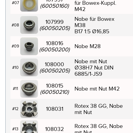
für Bowex-Kuppl.
#07
(60050160)
M42
Nabe für Bowex
107999
M38
#08
(60050205)
B17 1:5 Ø16,85
108016
Nabe M28
#09
(60050200)
Nabe mit Nut
108000
Ø38H7 Nut DIN
#10
(60050205)
6885/1-JS9
108015
Nabe mit Nut M42
#11
(60050210)
Rotex 38 GG, Nabe
108031
#12
mit Nut
Rotex 38 GG, Nabe
108032
#13
mit Nut