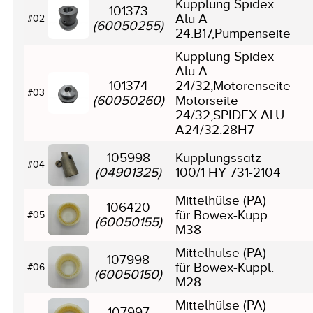
Kupplung Spidex
101373
Alu A
#02
(60050255)
24.B17,Pumpenseite
Kupplung Spidex
Alu A
101374
24/32,Motorenseite
#03
(60050260)
Motorseite
24/32,SPIDEX ALU
A24/32.28H7
105998
Kupplungssatz
#04
(04901325)
100/1 HY 731-2104
Mittelhülse (PA)
106420
für Bowex-Kupp.
#05
(60050155)
M38
Mittelhülse (PA)
107998
für Bowex-Kuppl.
#06
(60050150)
M28
Mittelhülse (PA)
107997