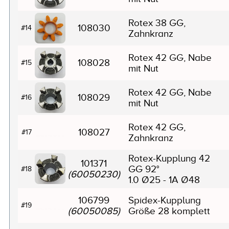
Rotex 38 GG,
108030
#14
Zahnkranz
Rotex 42 GG, Nabe
108028
#15
mit Nut
Rotex 42 GG, Nabe
108029
#16
mit Nut
Rotex 42 GG,
108027
#17
Zahnkranz
Rotex-Kupplung 42
101371
GG 92°
#18
(60050230)
1.0 Ø25 - 1A Ø48
106799
Spidex-Kupplung
#19
(60050085)
Größe 28 komplett