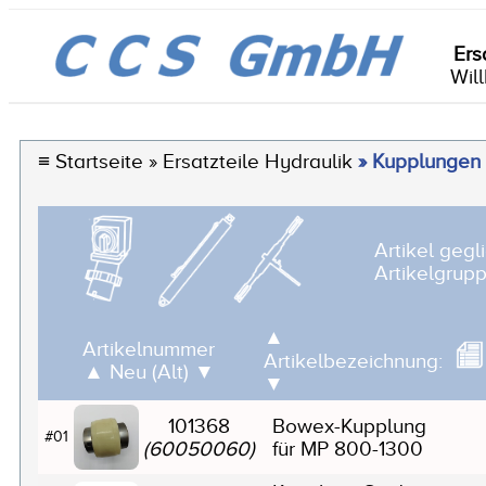
Ers
Wil
≡
Startseite
» Ersatzteile Hydraulik
» Kupplungen
Artikel gegl
Artikelgrup
▲
Artikelnummer
Artikelbezeichnung:
▲
Neu (Alt)
▼
▼
101368
Bowex-Kupplung
#01
(60050060)
für MP 800-1300