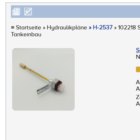
≡
Startseite
» Hydraulikpläne
» H-2537
» 102218 
Tankeinbau
S
N
A
A
Z
A