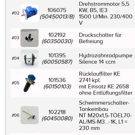
Drehstrommotor 5,5
106075
KW, B5, IE3
#02
(50450013/B)
1500 U/Min. 230/400
V
102192
Druckschalter für
#03
(60350030)
Befreiung
101395
Hydrozahnradpumpe
#04
(60050587)
Silence 14 ccm
Rücklauffilter KE
101536
2741 kpl.
#05
(60150103)
mit Einsatz KE 2658
ohne Entlüftungsfilter
Schwimmerschalter-
Tankeinbau
102218
NT M20x1,5-TÖEL70-
#06
(60450080)
AL/MS-M3…-1K, L1 =
230 mm