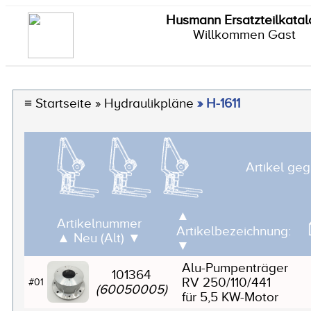
Husmann Ersatzteilkatal
Willkommen Gast
≡
Startseite
» Hydraulikpläne
» H-1611
Artikel ge
▲
Artikelnummer
Artikelbezeichnung:
▲
Neu (Alt)
▼
▼
Alu-Pumpenträger
101364
RV 250/110/441
#01
(60050005)
für 5,5 KW-Motor