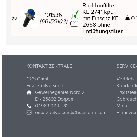
Rücklauffilter
KE 2741 kpl.
101536
mit Einsatz KE
0.
#01
(60150103)
2658 ohne
Entlüftungsfilter
KONTAKT ZENTRALE
SERVIC
CCS GmbH
Vertrieb:
Ersatzteilversand
Kundendi
Gewerbegebiet-Nord 2
Ersatzteil
D - 26892 Dörpen
Gebrauch
04963 9110 - 83
Miete:
ersatzteilversand@husmann.com
Finanzier