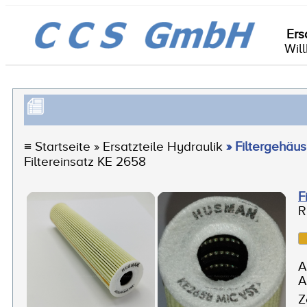
Ers
Wil
≡
Startseite
» Ersatzteile Hydraulik
» Filtergehäus
Filtereinsatz KE 2658
F
R
A
A
Z