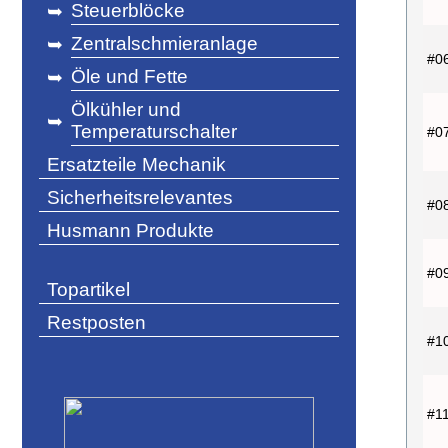
Steuerblöcke
➥
Zentralschmieranlage
➥
#0
Öle und Fette
➥
Ölkühler und
➥
Temperaturschalter
#0
Ersatzteile Mechanik
Sicherheitsrelevantes
#0
Husmann Produkte
#0
Topartikel
Restposten
#1
#1