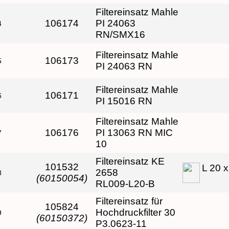
Filtereinsatz Mahle
106174
PI 24063
4
RN/SMX16
Filtereinsatz Mahle
106173
5
PI 24063 RN
Filtereinsatz Mahle
106171
6
PI 15016 RN
Filtereinsatz Mahle
106176
PI 13063 RN MIC
7
10
Filtereinsatz KE
101532
L 20 
2658
8
(60150054)
RL009-L20-B
Filtereinsatz für
105824
Hochdruckfilter 30
9
(60150372)
P3.0623-11