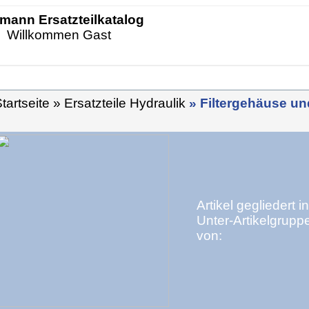
mann Ersatzteilkatalog
Willkommen Gast
tartseite
» Ersatzteile Hydraulik
» Filtergehäuse und
Artikel gegliedert in
Unter-Artikelgrupp
von: