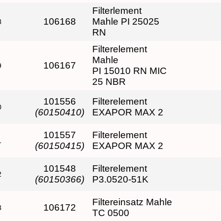
Filterlement
106168
Mahle PI 25025
8
RN
Filterelement
Mahle
106167
9
PI 15010 RN MIC
25 NBR
101556
Filterelement
0
(60150410)
EXAPOR MAX 2
101557
Filterelement
1
(60150415)
EXAPOR MAX 2
101548
Filterelement
2
(60150366)
P3.0520-51K
Filtereinsatz Mahle
106172
3
TC 0500