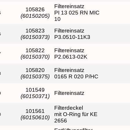
Filtereinsatz
105826
PI 13 025 RN MIC
5
(60150205)
10
105823
Filtereinsatz
6
(60150373)
P3.0510-11K3
105822
Filtereinsatz
7
(60150370)
P2.0613-02K
105820
Filtereinsatz
8
(60150375)
0165 R 020 P/HC
101549
Filtereinsatz
9
(60150371)
Filterdeckel
101561
mit O-Ring für KE
0
(60150610)
2656