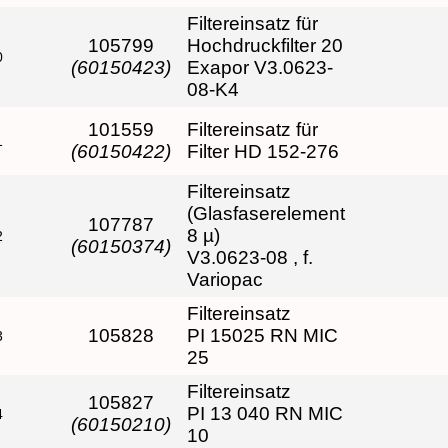
Filtereinsatz für
105799
Hochdruckfilter 20
0
(60150423)
Exapor V3.0623-
08-K4
101559
Filtereinsatz für
1
(60150422)
Filter HD 152-276
Filtereinsatz
(Glasfaserelement
107787
8 µ)
2
(60150374)
V3.0623-08 , f.
Variopac
Filtereinsatz
105828
PI 15025 RN MIC
3
25
Filtereinsatz
105827
PI 13 040 RN MIC
4
(60150210)
10