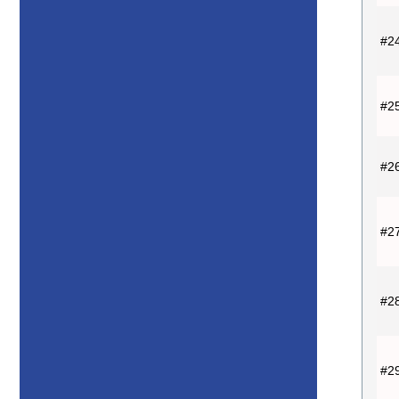
#2
#2
#2
#2
#2
#2