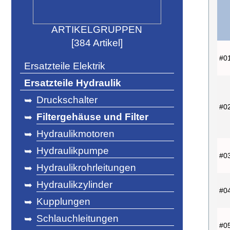
ARTIKELGRUPPEN
[384 Artikel]
#0
Ersatzteile Elektrik
Ersatzteile Hydraulik
Druckschalter
➥
#0
Filtergehäuse und Filter
➥
Hydraulikmotoren
➥
Hydraulikpumpe
➥
#0
Hydraulikrohrleitungen
➥
Hydraulikzylinder
➥
#0
Kupplungen
➥
Schlauchleitungen
➥
#0