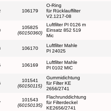
O-Ring
106179
für Rücklauffilter
2
V2.1217-08
Luftfilter PI 0126 m
105825
Einsatz 852 519
3
(60150360)
Mic
Luftfilter Mahle
106170
4
PI 24025
Luftfilter Mahle
106169
5
PI 0102 MIC
Gummidichtung
101541
für Filter KE
6
(60150115)
2656/2741
Flachrunddichtung
101543
für Filterdeckel
7
(60150135)
KE2656/2741