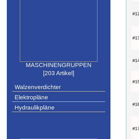
#1
#1
#1
MASCHINENGRUPPEN
[203 Artikel]
#1
Walzenverdichter
Elektropläne
#1
Hydraulikpläne
#1