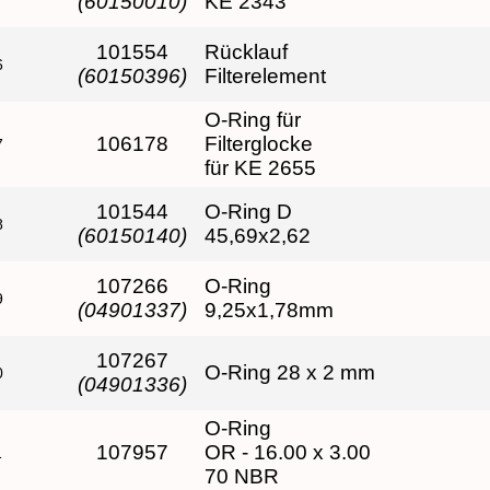
(60150010)
KE 2343
101554
Rücklauf
6
(60150396)
Filterelement
O-Ring für
106178
Filterglocke
7
für KE 2655
101544
O-Ring D
8
(60150140)
45,69x2,62
107266
O-Ring
9
(04901337)
9,25x1,78mm
107267
O-Ring 28 x 2 mm
0
(04901336)
O-Ring
107957
OR - 16.00 x 3.00
1
70 NBR