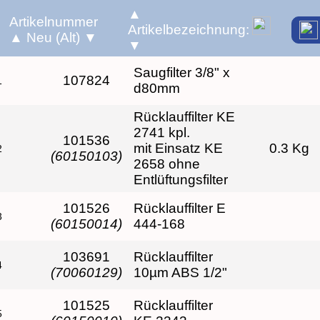
▲
Artikelnummer
Artikelbezeichnung:
▲
Neu (Alt)
▼
▼
Saugfilter 3/8" x
107824
1
d80mm
Rücklauffilter KE
2741 kpl.
101536
mit Einsatz KE
0.3 Kg
2
(60150103)
2658 ohne
Entlüftungsfilter
101526
Rücklauffilter E
3
(60150014)
444-168
103691
Rücklauffilter
4
(70060129)
10µm ABS 1/2"
101525
Rücklauffilter
5