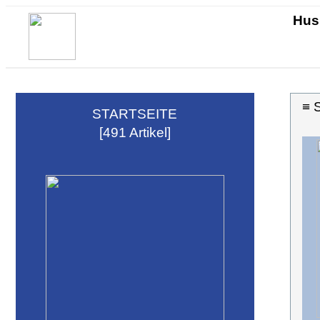
Hus
≡
S
STARTSEITE
[491 Artikel]