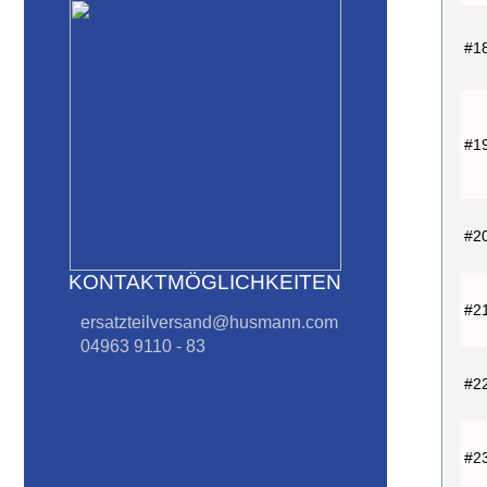
#1
#1
#2
KONTAKTMÖGLICHKEITEN
#2
ersatzteilversand@husmann.com
04963 9110 - 83
#2
#2